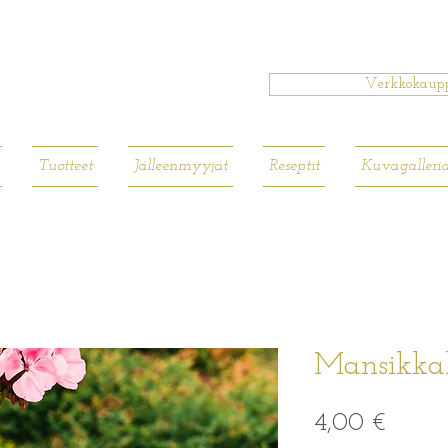
Verkkokaup
Tuotteet
Jälleenmyyjät
Reseptit
Kuvagalleri
Mansikka
Hinta
4,00 €