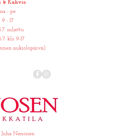
i & Kahvio
ma - pe
9 - 17
.7. suljettu
.7. klo 9-17
einen aukiolopäivä)
6
Juha Nenonen