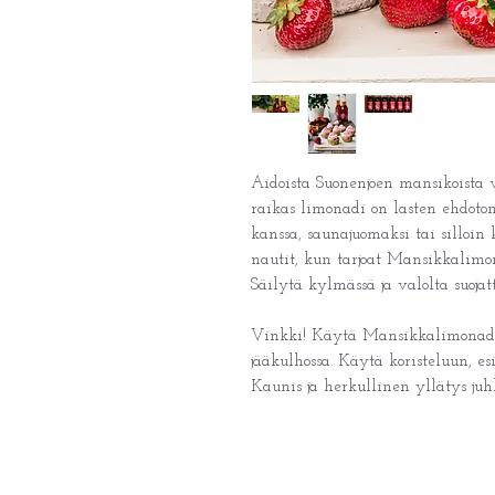
Aidoista Suonenjoen mansikoista v
raikas limonadi on lasten ehdoton 
kanssa, saunajuomaksi tai silloin
nautit, kun tarjoat Mansikkali
Säilytä kylmässä ja valolta suojat
Vinkki! Käytä Mansikkalimonadi
jääkulhossa. Käytä koristeluun, e
Kaunis ja herkullinen yllätys juh