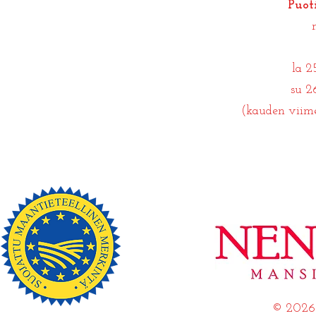
Puot
la 25
su 26
(kauden viim
© 202