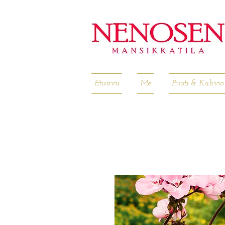
Etusivu
Me
Puoti & Kahvio