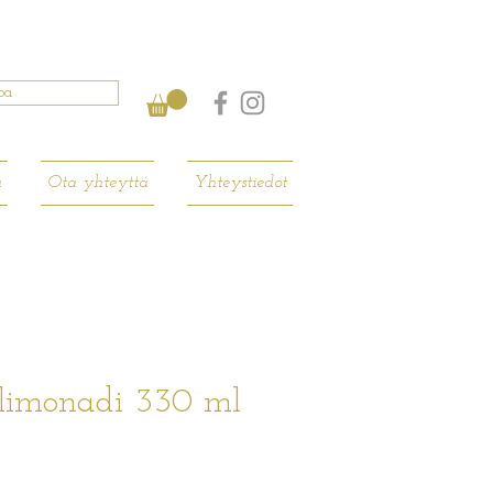
pa
a
Ota yhteyttä
Yhteystiedot
limonadi 330 ml