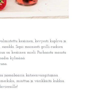
almistettu kesäinen, kevyesti kupliva ja
suosikki. Sopii mainiosti grilli-ruokien
 kun on kesäinen mieli. Parhaasta mausta
monadia kylmänä.
tuna.
a juomabaarin katseenvangitsijana
simerkiksi, minttua ja värikkäitä kukkia.
lavieraille!