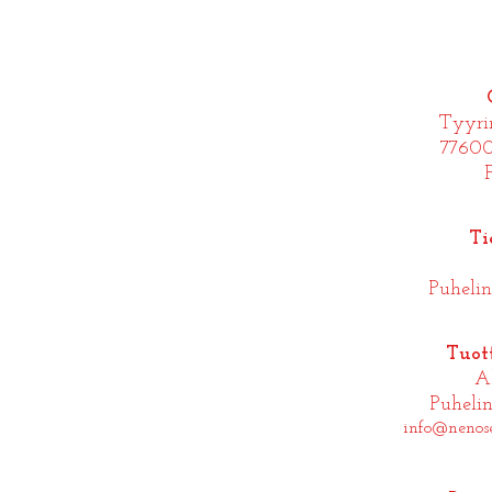
Tyyri
77600
Ti
Puheli
Tuott
A
Puheli
info@nenos