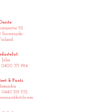
Osoite:
nmäentie 52
 Suonenjoki
Finland
edustelut:
Juha
n 0400 371 984
eet & Puoti:
lexandra
n 0440 519 532
enmansikkatila.com