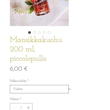
Mansikkakuohu
200 ml,
piccolopullo
Hinta
6,00 €
Pakkauskoko
*
Määrä
*