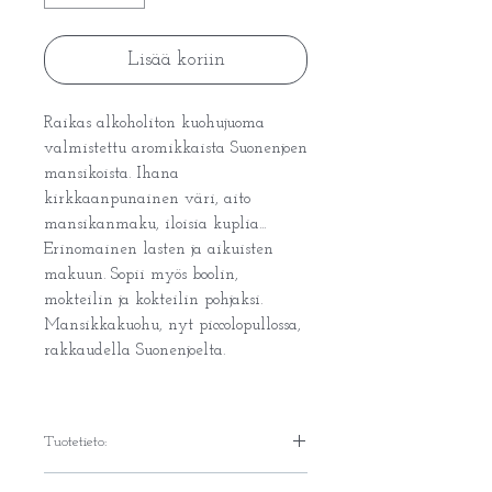
Lisää koriin
Raikas alkoholiton kuohujuoma
valmistettu aromikkaista Suonenjoen
mansikoista. Ihana
kirkkaanpunainen väri, aito
mansikanmaku, iloisia kuplia...
Erinomainen lasten ja aikuisten
makuun. Sopii myös boolin,
mokteilin ja kokteilin pohjaksi.
Mansikkakuohu, nyt piccolopullossa,
rakkaudella Suonenjoelta.
Tuotetieto:
Ainesosat: vesi, kylmäpuristettu