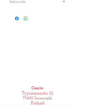
Säilytys-ohje
mansikkamehu, sokeri, kylmäpuristettu
vadelmamehu, hiilidioksidi,
Säilytä kylmässä ja valolta suojattuna.
hapettumisenestoaine (sitruunahappo),
Nauti hyvin viilennettynä!
säilöntäaineet ( kaliumsorbaatti,
natriumbensoaatti).
Osoite:
Tyyrinmäentie 52
77600 Suonenjoki
Finland